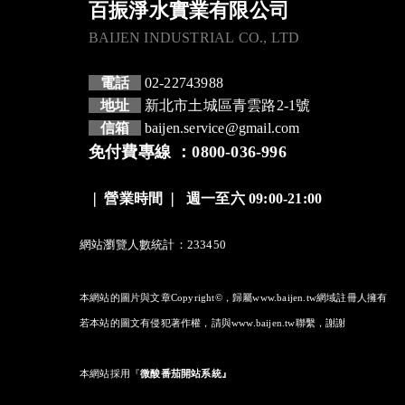
百振淨水實業有限公司
BAIJEN INDUSTRIAL CO., LTD
電話
02-22743988
地址
新北市土城區青雲路2-1號
信箱
baijen.service@gmail.com
免付費專線 ：0800-036-996
❘
營業時間
❘
週一至六 09:00-21:00
網站瀏覽人數統計：233450
本網站的圖片與文章Copyright©，歸屬www.baijen.tw網域註冊人擁有
若本站的圖文有侵犯著作權，請與www.baijen.tw聯繫，謝謝
本網站採用
『
微酸番茄開站系統』