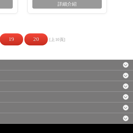
詳細介紹
19
20
[上10頁]