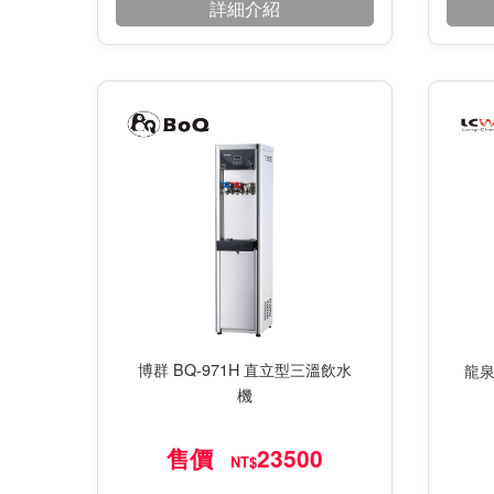
詳細介紹
博群 BQ-971H 直立型三溫飲水
龍泉
機
售價
23500
NT$