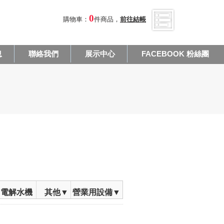
0
購物車：
件商品，
前往結帳
息
聯絡我們
展示中心
FACEBOOK 粉絲團
電解水機
其他▼
營業用設備▼