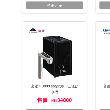
詳細介紹
宮黛 GD800 觸控式櫥下三溫飲
普德
水機
售價
34800
NT$