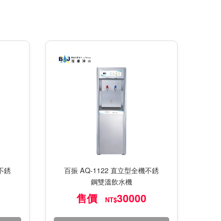
機不銹
百振 AQ-1122 直立型全機不銹
鋼雙溫飲水機
售價
30000
NT$