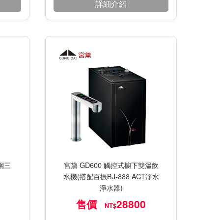
詳細介紹
銹鋼三
宮黛 GD600 觸控式櫥下雙溫飲
水機(搭配百振BJ-888 ACT淨水
淨水器)
售價
28800
NT$