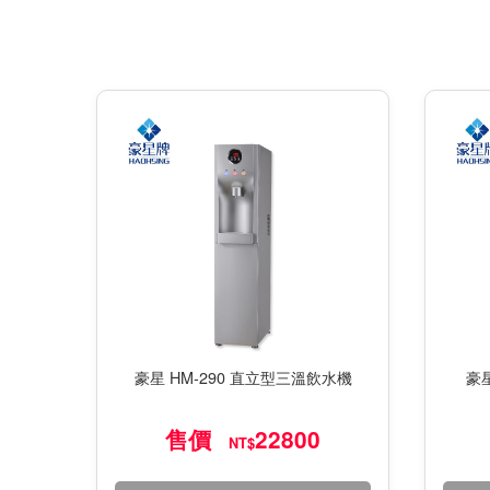
豪星 HM-290 直立型三溫飲水機
豪星
售價
22800
NT$