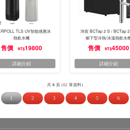
ERPOLL TLS UV智能感應冰
沛宸 BCTap 2 S / BCTap 2
熱飲水機
櫥下型冷熱/冰溫熱飲水
售價
19800
售價
45000
NT$
NT$
詳細介紹
詳細介紹
共
6
頁 (62 筆資料)
1
2
3
4
5
6