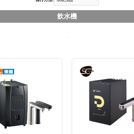
飲水機
.