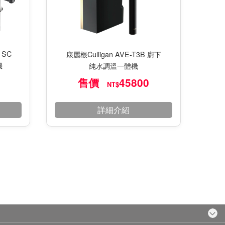
 SC
康麗根Culligan AVE-T3B 廚下
機
純水調溫一體機
售價
45800
NT$
詳細介紹