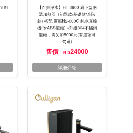
ni 廚
【百振淨水】HT-3600 廚下型兩
溫加熱器（初階款/基礎款/進階
款) 搭配 百振N2-600G 純水直輸
機(附ABS龍頭) ※升級304不鏽鋼
龍頭，需另加5000元(有選項可
勾選)
售價
24000
NT$
詳細介紹