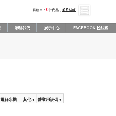
0
購物車：
件商品，
前往結帳
息
聯絡我們
展示中心
FACEBOOK 粉絲團
電解水機
其他▼
營業用設備▼