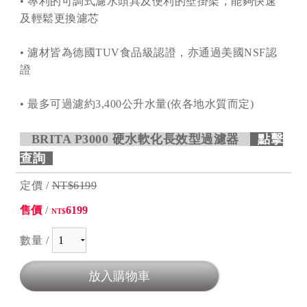
• 專利的可調式濾水頭具及便利的壁掛架，能夠快速
及輕鬆更換濾芯
• 濾材皆為德國TUV食品級認證，亦通過美國NSF認
證
• 最多可過濾約3,400公升水量(依各地水質而定)
BRITA P3000 硬水軟化長效型過濾器
點擊
查詢
定價 /
NT$6199
售價
/
6199
NT$
數量 /