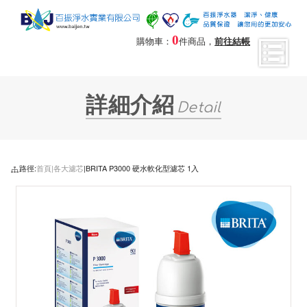
0
購物車：
件商品，
前往結帳
詳細介紹
Detail
路徑:
首頁|
各大濾芯
|BRITA P3000 硬水軟化型濾芯 1入