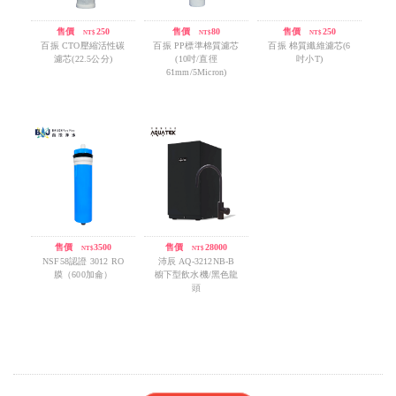
售價
/
250
售價
/
80
售價
/
250
NT$
NT$
NT$
百振 CTO壓縮活性碳
百振 PP標準棉質濾芯
百振 棉質纖維濾芯(6
濾芯(22.5公分)
(10吋/直徑
吋小T)
61mm/5Micron)
售價
/
3500
售價
/
28000
NT$
NT$
NSF58認證 3012 RO
沛辰 AQ-3212NB-B
膜（600加侖）
櫥下型飲水機/黑色龍
頭