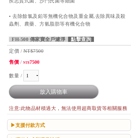
疾志賀式菌、沙門氏菌等細菌
• 去除餘氯及鉛等無機化合物及重金屬,去除異味及殺
蟲劑、農藥、方氫脂肪等有機化合物
FH-500 傳家寶全戶濾淨
點擊查詢
定價 /
NT$7500
售價
/
7500
NT$
數量 /
注意:此物品材積過大，無法使用超商取貨等相關服務
支援付款方式