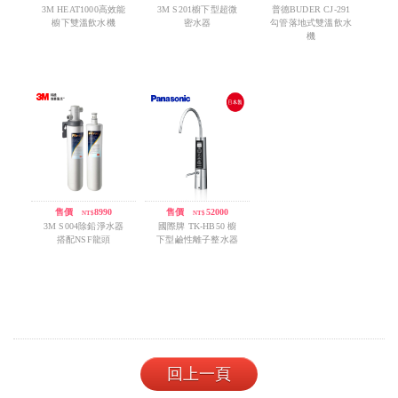
3M HEAT1000高效能
3M S201櫥下型超微
普德BUDER CJ-291
櫥下雙溫飲水機
密水器
勾管落地式雙溫飲水
機
售價
/
8990
售價
/
52000
NT$
NT$
3M S004除鉛淨水器
國際牌 TK-HB50 櫥
搭配NSF龍頭
下型鹼性離子整水器
回上一頁