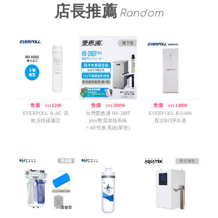
店長推薦
Random
售價
/
1200
售價
/
28990
售價
/
14800
NT$
NT$
NT$
EVERPOLL R-AC 高
台灣愛惠浦 HS-288T
EVERPOLL RO-600
效活性碳濾芯
plus雙溫加熱系統
直出RO淨水器
+4H²生飲系統(單管)