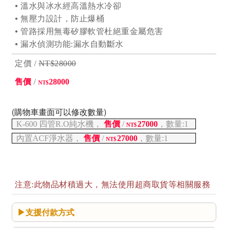
⦁ 溫水與冰水經高溫熱水冷卻
⦁ 無壓力設計，防止爆桶
⦁ 管路採用無毒矽膠軟管杜絕重金屬危害
⦁ 漏水偵測功能:漏水自動斷水
定價 /
NT$28000
售價
/
28000
NT$
(購物車畫面可以修改數量)
K-600 四管R.O純水機，
售價
/
27000
，數量:1
NT$
內置ACF淨水器，
售價
/
27000
，數量:1
NT$
注意:此物品材積過大，無法使用超商取貨等相關服務
支援付款方式