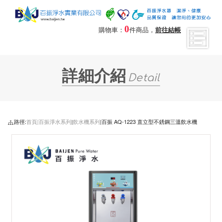
0
購物車：
件商品，
前往結帳
詳細介紹
Detail
路徑:
首頁|
百振淨水系列
|
飲水機系列
|百振 AQ-1223 直立型不銹鋼三溫飲水機