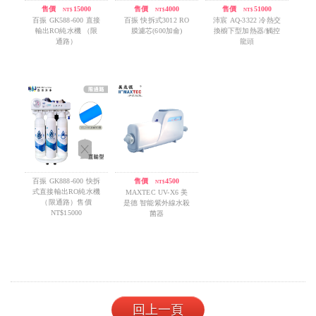
售價
/
15000
售價
/
4000
售價
/
51000
NT$
NT$
NT$
百振 GK588-600 直接
百振 快拆式3012 RO
沛宸 AQ-3322 冷熱交
輸出RO純水機 （限
膜濾芯(600加侖)
換櫥下型加熱器/觸控
通路）
龍頭
百振 GK888-600 快拆
售價
/
4500
NT$
式直接輸出RO純水機
MAXTEC UV-X6 美
（限通路）售價
是德 智能紫外線水殺
NT$15000
菌器
回上一頁