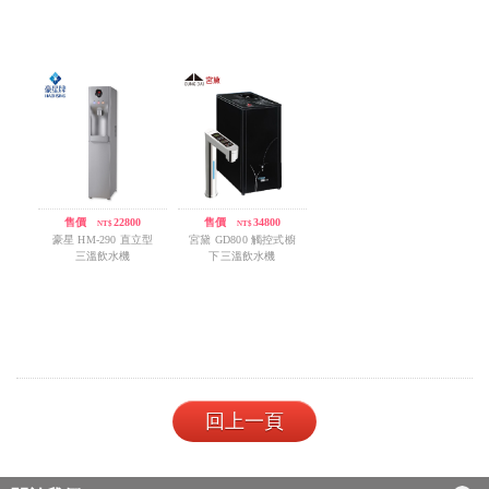
售價
/
22800
售價
/
34800
NT$
NT$
豪星 HM-290 直立型
宮黛 GD800 觸控式櫥
三溫飲水機
下三溫飲水機
回上一頁