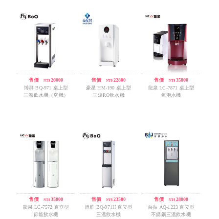
售價
/
20000
售價
/
22800
售價
/
35800
NT$
NT$
NT$
博群 BQ-971 桌上型
豪星 HM-190 桌上型
龍泉 LC-7871 桌上型
三溫飲水機（空機）
三溫RO飲水機
氣泡水機
售價
/
35800
售價
/
23500
售價
/
28000
NT$
NT$
NT$
龍泉 LC-7572 直立型
博群 BQ-971H 直立型
百振 AQ-1223 直立型
節能飲水機
三溫飲水機
不銹鋼三溫飲水機