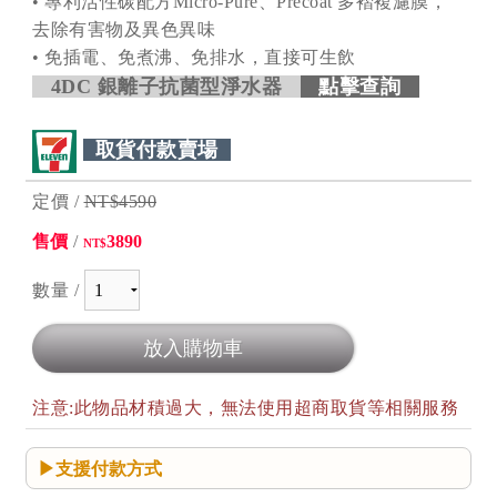
• 專利活性碳配方Micro-Pure、Precoat 多褶複濾膜，
去除有害物及異色異味
• 免插電、免煮沸、免排水，直接可生飲
4DC 銀離子抗菌型淨水器
點擊查詢
取貨付款賣場
定價 /
NT$4590
售價
/
3890
NT$
數量 /
注意:此物品材積過大，無法使用超商取貨等相關服務
支援付款方式