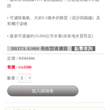
證
• 可濾除氯氣、大於0.5微米的雜質（泥沙與鐵鏽）及
有機汙染物
• 最多可過濾約10,000公升水量(依各地水質而定)
BRITA A1000 長效型過濾器
點擊查詢
定價 /
NT$3500
售價
/
3500
NT$
數量 /