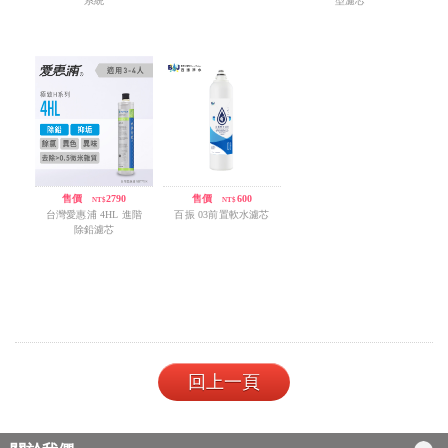
系統
型濾芯
售價
/
2790
售價
/
600
NT$
NT$
台灣愛惠浦 4HL 進階
百振 03前置軟水濾芯
除鉛濾芯
回上一頁