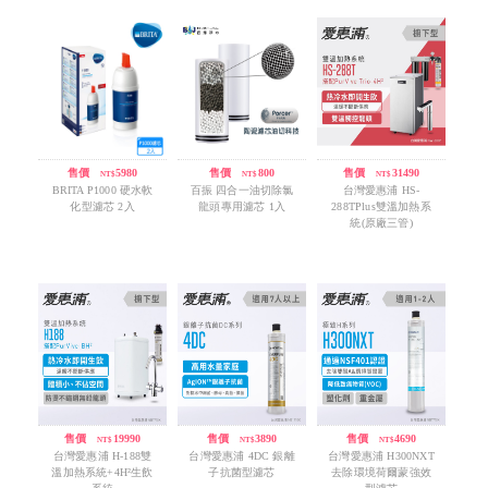
售價
/
5980
售價
/
800
售價
/
31490
NT$
NT$
NT$
BRITA P1000 硬水軟
百振 四合一油切除氯
台灣愛惠浦 HS-
化型濾芯 2入
龍頭專用濾芯 1入
288TPlus雙溫加熱系
統(原廠三管)
售價
/
19990
售價
/
3890
售價
/
4690
NT$
NT$
NT$
台灣愛惠浦 H-188雙
台灣愛惠浦 4DC 銀離
台灣愛惠浦 H300NXT
溫加熱系統+4H²生飲
子抗菌型濾芯
去除環境荷爾蒙強效