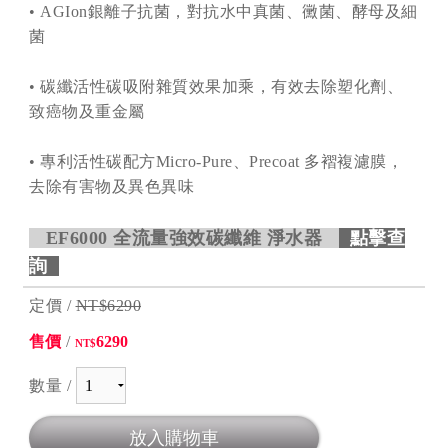
• AGIon銀離子抗菌，對抗水中真菌、黴菌、酵母及細
菌
• 碳纖活性碳吸附雜質效果加乘，有效去除塑化劑、
致癌物及重金屬
• 專利活性碳配方Micro-Pure、Precoat 多褶複濾膜，
去除有害物及異色異味
EF6000 全流量強效碳纖維 淨水器
點擊查
詢
定價 /
NT$6290
售價
/
6290
NT$
數量 /