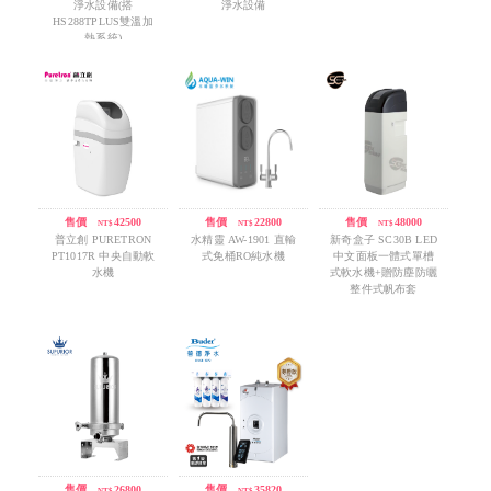
淨水設備(搭
淨水設備
HS288TPLUS雙溫加
熱系統)
售價
/
42500
售價
/
22800
售價
/
48000
NT$
NT$
NT$
普立創 PURETRON
水精靈 AW-1901 直輸
新奇盒子 SC30B LED
PT1017R 中央自動軟
式免桶RO純水機
中文面板一體式單槽
水機
式軟水機+贈防塵防曬
整件式帆布套
售價
/
26800
售價
/
35820
NT$
NT$