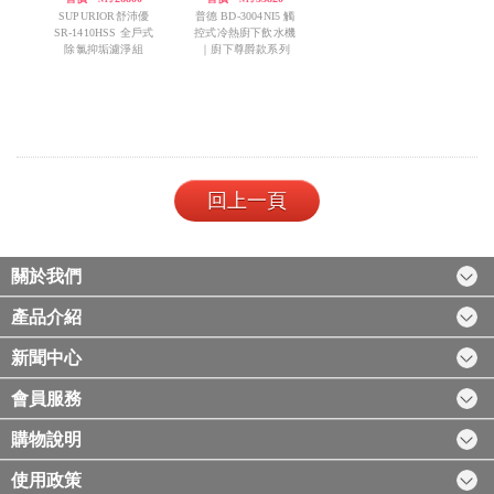
SUPURIOR舒沛優
普德 BD-3004NI5 觸
SR-1410HSS 全戶式
控式冷熱廚下飲水機
除氯抑垢濾淨組
｜廚下尊爵款系列
回上一頁
關於我們
產品介紹
新聞中心
會員服務
購物說明
使用政策