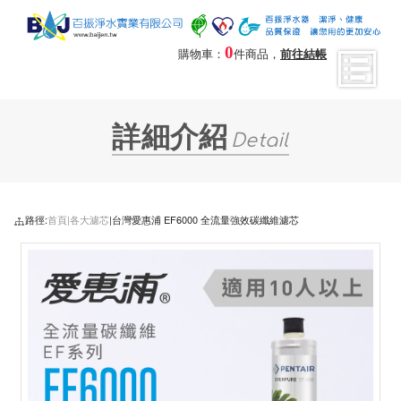
0
購物車：
件商品，
前往結帳
詳細介紹
Detail
路徑:
首頁|
各大濾芯
|台灣愛惠浦 EF6000 全流量強效碳纖維濾芯