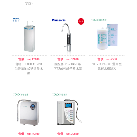
水器)
售價
/
17100
售價
/
52000
售價
/
2500
NT$
NT$
NT$
普德BUDER CJ-291
國際牌 TK-HB50 櫥
TOYO TA-900 通用型
勾管落地式雙溫飲水
下型鹼性離子整水器
電解水機濾芯
機
售價
/
36800
售價
/
26800
NT$
NT$