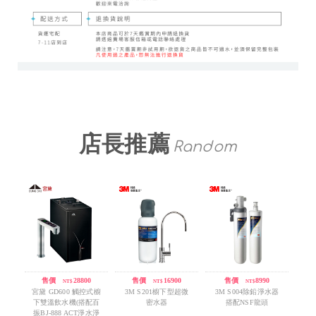
店長推薦
Random
售價
/
28800
售價
/
16900
售價
/
8990
NT$
NT$
NT$
宮黛 GD600 觸控式櫥
3M S201櫥下型超微
3M S004除鉛淨水器
下雙溫飲水機(搭配百
密水器
搭配NSF龍頭
振BJ-888 ACT淨水淨