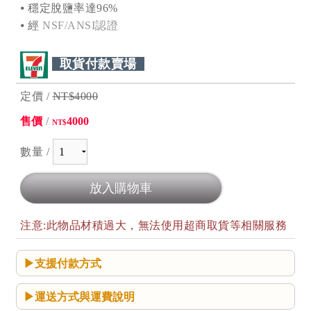
⦁ 穩定脫鹽率達96%
⦁ 經
NSF/ANSI認證
取貨付款賣場
定價 /
NT$4000
售價
/
4000
NT$
數量 /
注意:此物品材積過大，無法使用超商取貨等相關服務
支援付款方式
運送方式與運費說明