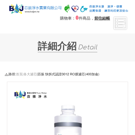
0
購物車：
件商品，
前往結帳
詳細介紹
Detail
路徑:
首頁|
各大濾芯
|百振 快拆式認證3012 RO膜濾芯(400加侖)