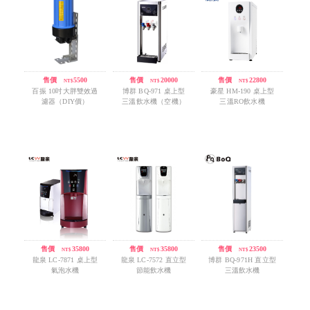
售價
/
5500
售價
/
20000
售價
/
22800
NT$
NT$
NT$
百振 10吋大胖雙效過
博群 BQ-971 桌上型
豪星 HM-190 桌上型
濾器（DIY價）
三溫飲水機（空機）
三溫RO飲水機
售價
/
35800
售價
/
35800
售價
/
23500
NT$
NT$
NT$
龍泉 LC-7871 桌上型
龍泉 LC-7572 直立型
博群 BQ-971H 直立型
氣泡水機
節能飲水機
三溫飲水機