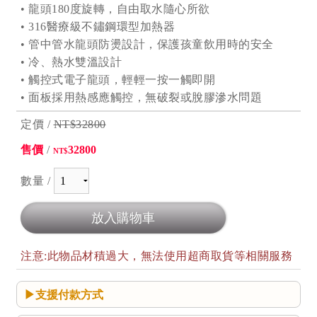
• 龍頭180度旋轉，自由取水隨心所欲
• 316醫療級不鏽鋼環型加熱器
• 管中管水龍頭防燙設計，保護孩童飲用時的安全
• 冷、熱水雙溫設計
• 觸控式電子龍頭，輕輕一按一觸即開
• 面板採用熱感應觸控，無破裂或脫膠滲水問題
定價 /
NT$32800
售價
/
32800
NT$
數量 /
注意:此物品材積過大，無法使用超商取貨等相關服務
支援付款方式