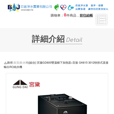
0
購物車：
件商品，
前往結帳
詳細介紹
Detail
路徑:
首頁|
飲水機
|[組合] 宮黛GD600雙溫櫥下加熱器+百振 GK615 3012快拆式直接
輸出RO純水機