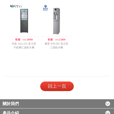
售價
/
28000
售價
/
22800
NT$
NT$
百振 AQ-1223 直立型
豪星 HM-290 直立型
不銹鋼三溫飲水機
三溫飲水機
回上一頁
關於我們
產品介紹