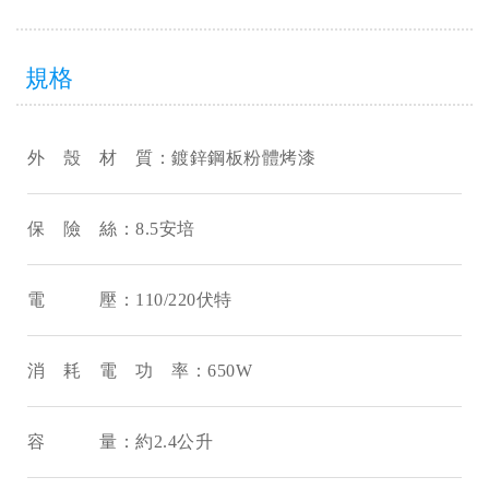
規格
外 殼 材 質：鍍鋅鋼板粉體烤漆
保 險 絲：8.5安培
電 壓：110/220伏特
消 耗 電 功 率：650W
容 量：約2.4公升