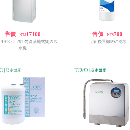
售價
17100
售價
700
/
/
NT$
NT$
DER CJ-291 勾管落地式雙溫飲
百振 後置椰殼碳濾芯
水機