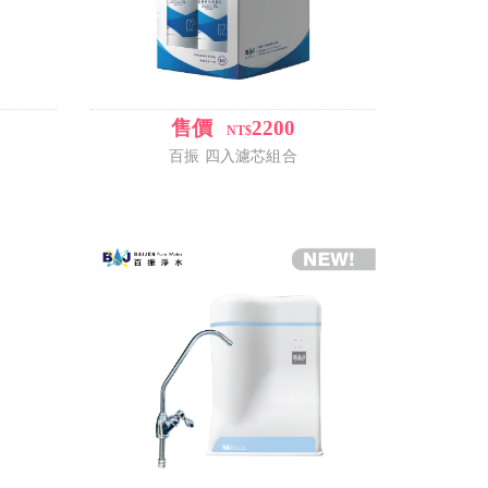
售價
2200
/
NT$
百振 四入濾芯組合