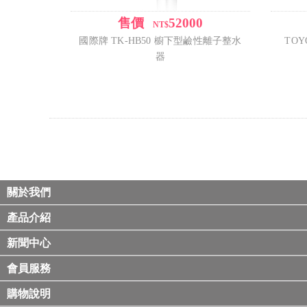
售價
52000
/
NT$
國際牌 TK-HB50 櫥下型鹼性離子整水
TOY
器
關於我們
產品介紹
新聞中心
會員服務
購物說明