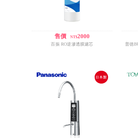
售價
2000
/
NT$
百振 RO逆滲透膜濾芯
普德BU