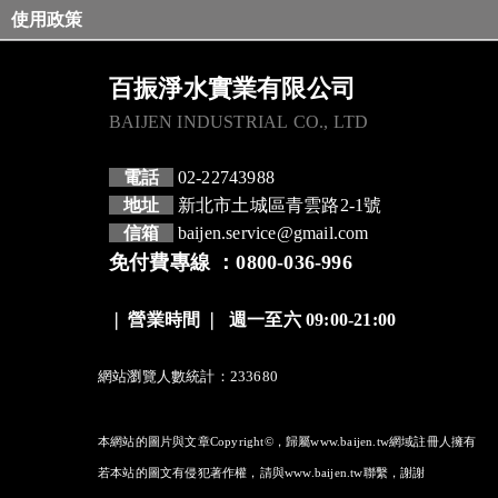
使用政策
百振淨水實業有限公司
BAIJEN INDUSTRIAL CO., LTD
電話
02-22743988
地址
新北市土城區青雲路2-1號
信箱
baijen.service@gmail.com
免付費專線 ：0800-036-996
❘
營業時間
❘
週一至六 09:00-21:00
網站瀏覽人數統計：233680
本網站的圖片與文章Copyright©，歸屬www.baijen.tw網域註冊人擁有
若本站的圖文有侵犯著作權，請與www.baijen.tw聯繫，謝謝