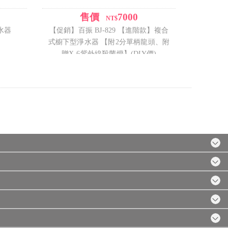
售價
7000
/
NT$
淨水器
【促銷】百振 BJ-829 【進階款】複合
式櫥下型淨水器 【附2分單柄龍頭、附
贈X-6紫外線殺菌燈】(DIY價)