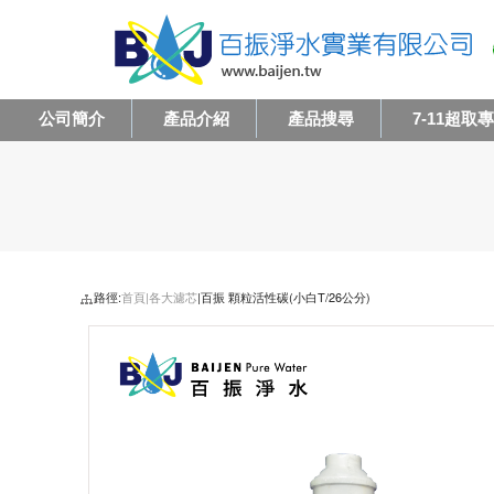
公司簡介
產品介紹
產品搜尋
7-11超取
路徑:
首頁|
各大濾芯
|百振 顆粒活性碳(小白T/26公分)