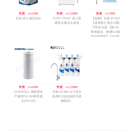
售價
/
2200
售價
/
32800
售價
/
7000
NT$
NT$
NT$
百振 四入濾芯組合
TOYO TW-H1 桌上型
【促銷】百振 BJ-829
還原水素水生成器
【進階款】複合式櫥
下型淨水器 【附2分
單柄龍頭、附贈X-6紫
外線殺菌燈】(DIY價)
售價
/
6300
售價
/
12000
NT$
NT$
EVERPOLL 傳家寶全
百振 BJ-888 ACT淨水
戶濾淨FH-300專用濾
器(附LF低鉛認證不銹
芯(FH-030)
鋼龍頭）