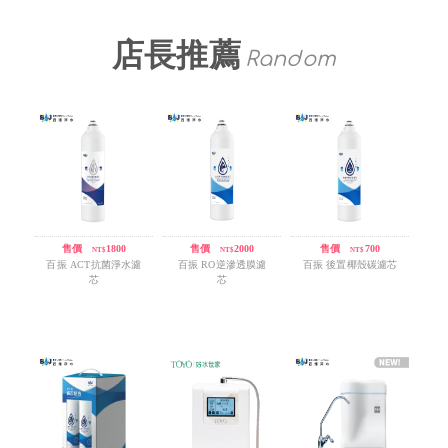
店長推薦
Random
售價
/
1800
售價
/
2000
售價
/
700
NT$
NT$
NT$
百振 ACT抗菌淨水濾
百振 RO逆滲透膜濾
百振 後置椰殼碳濾芯
芯
芯