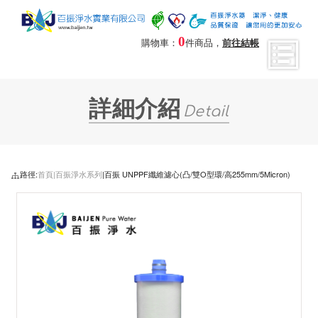
0
購物車：
件商品，
前往結帳
詳細介紹
Detail
路徑:
首頁|
百振淨水系列
|百振 UNPPF纖維濾心(凸/雙O型環/高255mm/5Micron)