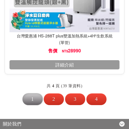
台灣愛惠浦 HS-288T plus雙溫加熱系統+4H²生飲系統
(單管)
售價
28990
NT$
詳細介紹
共
4
頁 (39 筆資料)
1
2
3
4
關於我們