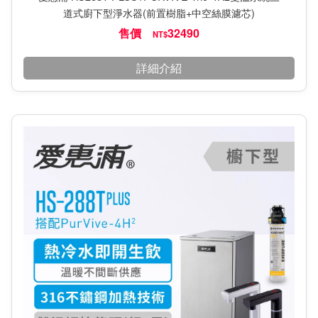
道式廚下型淨水器(前置樹脂+中空絲膜濾芯)
售價
32490
NT$
詳細介紹