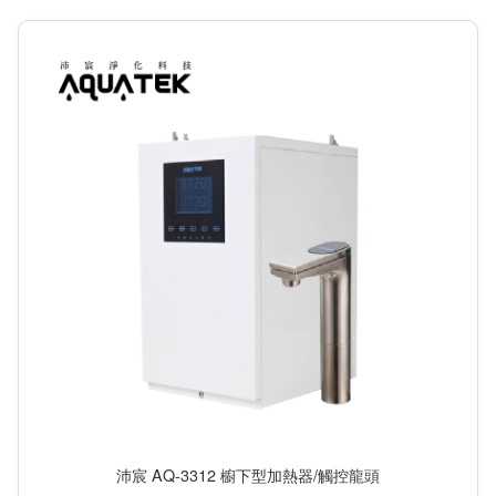
沛宸 AQ-3312 櫥下型加熱器/觸控龍頭