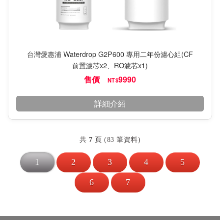
台灣愛惠浦 Waterdrop G2P600 專用二年份濾心組(CF
前置濾芯x2、RO濾芯x1)
售價
9990
NT$
詳細介紹
共
7
頁 (83 筆資料)
1
2
3
4
5
6
7