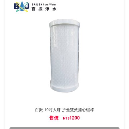
百振 10吋大胖 折疊雙效濾心碳棒
售價
1200
NT$