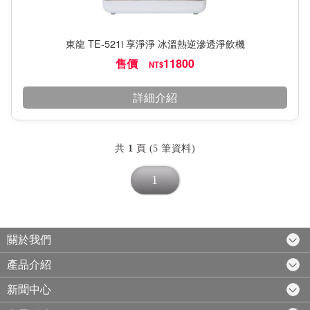
東龍 TE-521i 享淨淨 冰溫熱逆滲透淨飲機
售價
11800
NT$
詳細介紹
共
1
頁 (5 筆資料)
1
關於我們
產品介紹
新聞中心